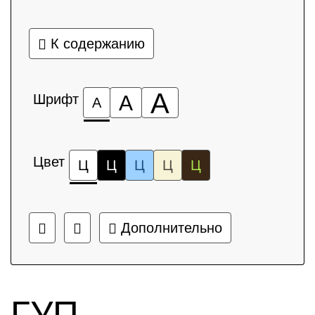
К содержанию
А
Шрифт
А
А
Цвет
Ц
Ц
Ц
Ц
Ц
Дополнительно
ГУП